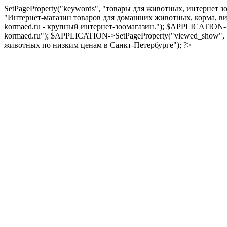
SetPageProperty("keywords", "товары для животных, интернет з
"Интернет-магазин товаров для домашних животных, корма, вит
kormaed.ru - крупный интернет-зоомагазин."); $APPLICATION->
kormaed.ru"); $APPLICATION->SetPageProperty("viewed_show",
животных по низким ценам в Санкт-Петербурге"); ?>