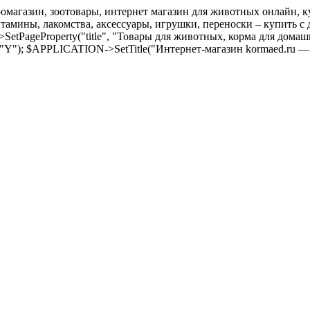
оомагазин, зоотовары, интернет магазин для животных онлайн, ку
амины, лакомства, аксессуары, игрушки, переноски – купить с д
SetPageProperty("title", "Товары для животных, корма для дома
 "Y"); $APPLICATION->SetTitle("Интернет-магазин kormaed.ru —