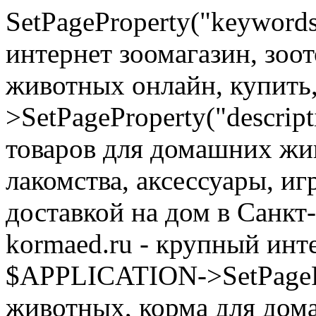
SetPageProperty("keyword
интернет зоомагазин, зоо
животных онлайн, купить
>SetPageProperty("descrip
товаров для домашних жи
лакомства, аксессуары, иг
доставкой на дом в Санкт
kormaed.ru - крупный инте
$APPLICATION->SetPagePro
животных, корма для дом