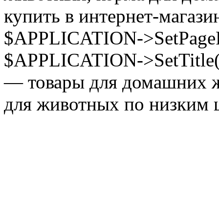
купить в интернет-магазин
$APPLICATION->SetPagePr
$APPLICATION->SetTitle(
— товары для домашних ж
для животных по низким ц