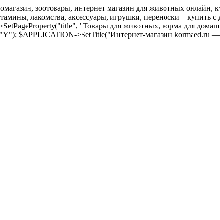
оомагазин, зоотовары, интернет магазин для животных онлайн, ку
амины, лакомства, аксессуары, игрушки, переноски – купить с д
SetPageProperty("title", "Товары для животных, корма для дома
 "Y"); $APPLICATION->SetTitle("Интернет-магазин kormaed.ru —