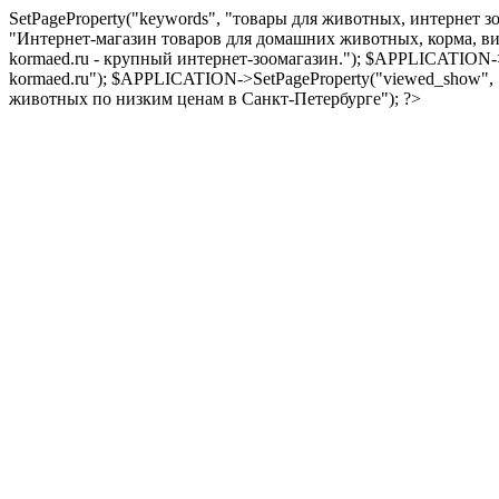
SetPageProperty("keywords", "товары для животных, интернет з
"Интернет-магазин товаров для домашних животных, корма, вит
kormaed.ru - крупный интернет-зоомагазин."); $APPLICATION->
kormaed.ru"); $APPLICATION->SetPageProperty("viewed_show",
животных по низким ценам в Санкт-Петербурге"); ?>