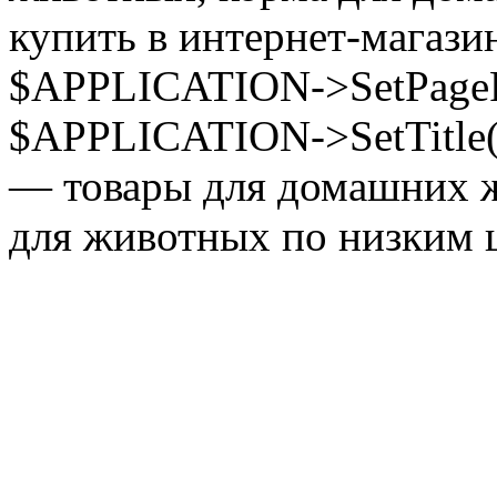
купить в интернет-магазин
$APPLICATION->SetPagePr
$APPLICATION->SetTitle(
— товары для домашних ж
для животных по низким ц