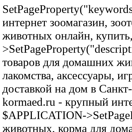
SetPageProperty("keyword
интернет зоомагазин, зоо
животных онлайн, купить
>SetPageProperty("descrip
товаров для домашних жи
лакомства, аксессуары, иг
доставкой на дом в Санкт
kormaed.ru - крупный инте
$APPLICATION->SetPagePro
животных, корма для дом