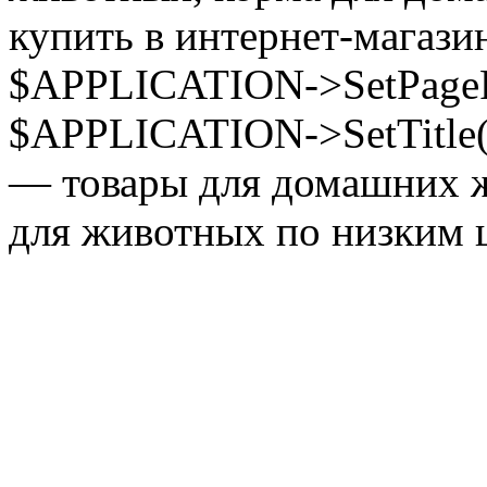
купить в интернет-магазин
$APPLICATION->SetPagePr
$APPLICATION->SetTitle(
— товары для домашних ж
для животных по низким ц