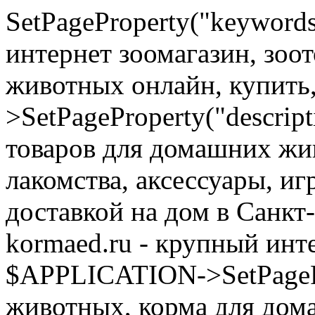
SetPageProperty("keyword
интернет зоомагазин, зоо
животных онлайн, купить
>SetPageProperty("descrip
товаров для домашних жи
лакомства, аксессуары, иг
доставкой на дом в Санкт
kormaed.ru - крупный инте
$APPLICATION->SetPagePro
животных, корма для дом