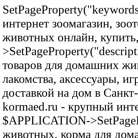
SetPageProperty("keyword
интернет зоомагазин, зоо
животных онлайн, купить
>SetPageProperty("descrip
товаров для домашних жи
лакомства, аксессуары, иг
доставкой на дом в Санкт
kormaed.ru - крупный инте
$APPLICATION->SetPagePro
животных, корма для дом