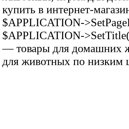
купить в интернет-магазин
$APPLICATION->SetPagePr
$APPLICATION->SetTitle(
— товары для домашних ж
для животных по низким ц