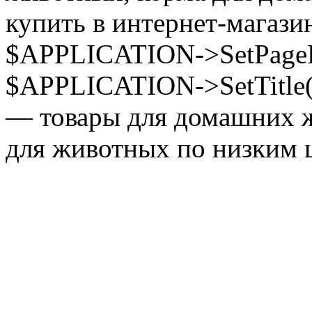
купить в интернет-магазин
$APPLICATION->SetPagePr
$APPLICATION->SetTitle(
— товары для домашних ж
для животных по низким ц