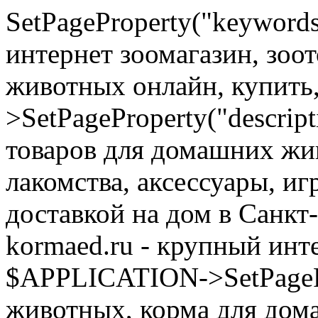
SetPageProperty("keyword
интернет зоомагазин, зоо
животных онлайн, купить
>SetPageProperty("descrip
товаров для домашних жи
лакомства, аксессуары, иг
доставкой на дом в Санкт
kormaed.ru - крупный инте
$APPLICATION->SetPagePro
животных, корма для дом