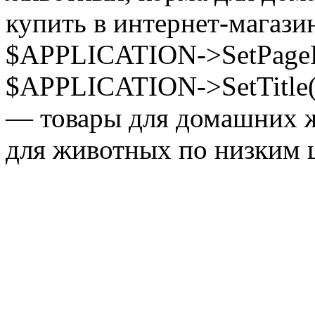
купить в интернет-магазин
$APPLICATION->SetPagePr
$APPLICATION->SetTitle(
— товары для домашних ж
для животных по низким ц