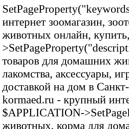
SetPageProperty("keyword
интернет зоомагазин, зоо
животных онлайн, купить
>SetPageProperty("descrip
товаров для домашних жи
лакомства, аксессуары, иг
доставкой на дом в Санкт
kormaed.ru - крупный инте
$APPLICATION->SetPagePro
животных, корма для дом