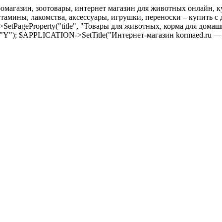
оомагазин, зоотовары, интернет магазин для животных онлайн, ку
амины, лакомства, аксессуары, игрушки, переноски – купить с д
SetPageProperty("title", "Товары для животных, корма для дома
 "Y"); $APPLICATION->SetTitle("Интернет-магазин kormaed.ru —