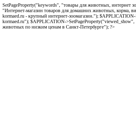
SetPageProperty("keywords", "товары для животных, интернет з
"Интернет-магазин товаров для домашних животных, корма, вит
kormaed.ru - крупный интернет-зоомагазин."); $APPLICATION->
kormaed.ru"); $APPLICATION->SetPageProperty("viewed_show",
животных по низким ценам в Санкт-Петербурге"); ?>