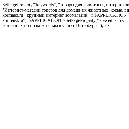
SetPageProperty("keywords", "товары для животных, интернет з
"Интернет-магазин товаров для домашних животных, корма, вит
kormaed.ru - крупный интернет-зоомагазин."); $APPLICATION->
kormaed.ru"); $APPLICATION->SetPageProperty("viewed_show",
животных по низким ценам в Санкт-Петербурге"); ?>