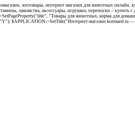
оомагазин, зоотовары, интернет магазин для животных онлайн, ку
амины, лакомства, аксессуары, игрушки, переноски – купить с д
SetPageProperty("title", "Товары для животных, корма для дома
 "Y"); $APPLICATION->SetTitle("Интернет-магазин kormaed.ru —