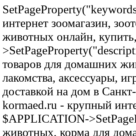
SetPageProperty("keyword
интернет зоомагазин, зоо
животных онлайн, купить
>SetPageProperty("descrip
товаров для домашних жи
лакомства, аксессуары, иг
доставкой на дом в Санкт
kormaed.ru - крупный инте
$APPLICATION->SetPagePro
животных, корма для дом