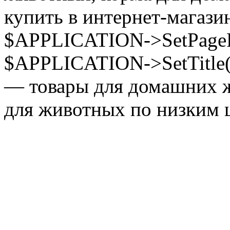
купить в интернет-магазин
$APPLICATION->SetPagePr
$APPLICATION->SetTitle(
— товары для домашних ж
для животных по низким ц