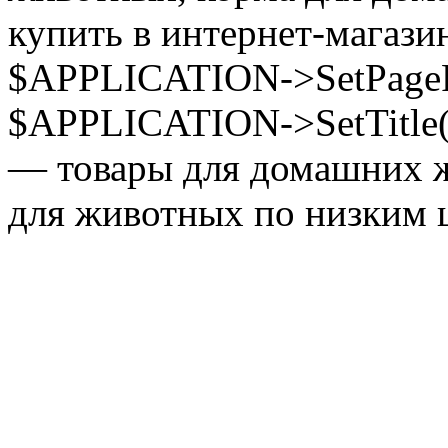
купить в интернет-магазин
$APPLICATION->SetPagePr
$APPLICATION->SetTitle(
— товары для домашних ж
для животных по низким ц