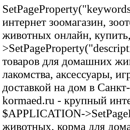
SetPageProperty("keyword
интернет зоомагазин, зоо
животных онлайн, купить
>SetPageProperty("descrip
товаров для домашних жи
лакомства, аксессуары, иг
доставкой на дом в Санкт
kormaed.ru - крупный инте
$APPLICATION->SetPagePro
животных, корма для дом