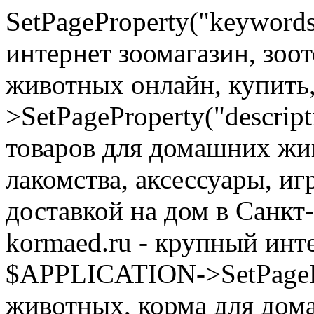
SetPageProperty("keyword
интернет зоомагазин, зоо
животных онлайн, купить
>SetPageProperty("descrip
товаров для домашних жи
лакомства, аксессуары, иг
доставкой на дом в Санкт
kormaed.ru - крупный инте
$APPLICATION->SetPagePro
животных, корма для дом