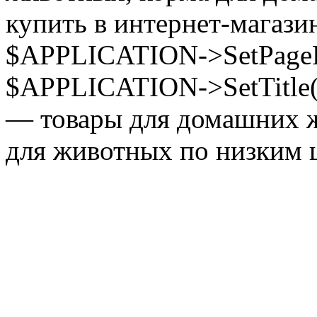
купить в интернет-магазин
$APPLICATION->SetPagePr
$APPLICATION->SetTitle(
— товары для домашних ж
для животных по низким ц