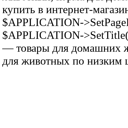
купить в интернет-магазин
$APPLICATION->SetPagePr
$APPLICATION->SetTitle(
— товары для домашних ж
для животных по низким ц