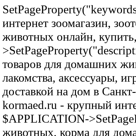
SetPageProperty("keyword
интернет зоомагазин, зоо
животных онлайн, купить
>SetPageProperty("descrip
товаров для домашних жи
лакомства, аксессуары, иг
доставкой на дом в Санкт
kormaed.ru - крупный инте
$APPLICATION->SetPagePro
животных, корма для дом