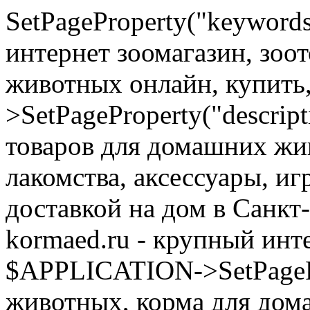
SetPageProperty("keyword
интернет зоомагазин, зоо
животных онлайн, купить
>SetPageProperty("descrip
товаров для домашних жи
лакомства, аксессуары, иг
доставкой на дом в Санкт
kormaed.ru - крупный инте
$APPLICATION->SetPagePro
животных, корма для дом