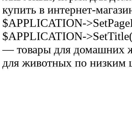
купить в интернет-магазин
$APPLICATION->SetPagePr
$APPLICATION->SetTitle(
— товары для домашних ж
для животных по низким ц